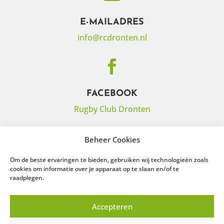
E-MAILADRES
info@rcdronten.nl

FACEBOOK
Rugby Club Dronten

Beheer Cookies
Om de beste ervaringen te bieden, gebruiken wij technologieën zoals
INSTAGRAM
cookies om informatie over je apparaat op te slaan en/of te
raadplegen.
Rugby Club Dronten
Accepteren