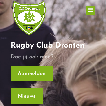
Videospeler
Rugby Club Dronten
Doe jij ook mee?
Aanmelden
Nieuws