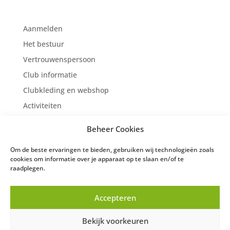
Aanmelden
Het bestuur
Vertrouwenspersoon
Club informatie
Clubkleding en webshop
Activiteiten
Competitie
Beheer Cookies
Wedstrijden/Standen
Om de beste ervaringen te bieden, gebruiken wij technologieën zoals
Jeugd afdeling
cookies om informatie over je apparaat op te slaan en/of te
Nieuws
raadplegen.
Fotogalerij
Accepteren
Bekijk voorkeuren